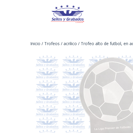
Inicio
/
Trofeos
/
acrilico
/ Trofeo alto de futbol, en ac